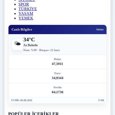
SPOR
TÜRKİYE
YAŞAM
YEMEK
Canlı Bilgiler
Adana
34°C
🌤️
Az Bulutlu
Nem: %49 · Rüzgar: 22 km/s
Dolar
47,5911
Euro
54,9344
Sterlin
64,1736
TCMB: 06.08.2026
17:08
POPÜLER İÇERİKLER