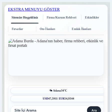
EKSTRA MENUYU GÖSTER
Sitemize Hoşgeldiniz
Firma/Kurum Rehberi
Etkinlikler
Fırsatlar
Oto İlanları
Emlak İlanları
🌤️ Adana
34°C
USD
47,5911
EUR
54,9344