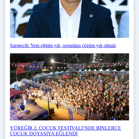
Sarıgeçili: Yeni eğitim yılı, sorunlara çözüm yılı olmalı
YÜREĞİR 2. ÇOCUK FESTİVALİ’NDE BİNLERCE
ÇOCUK DOYASIYA EĞLENDİ